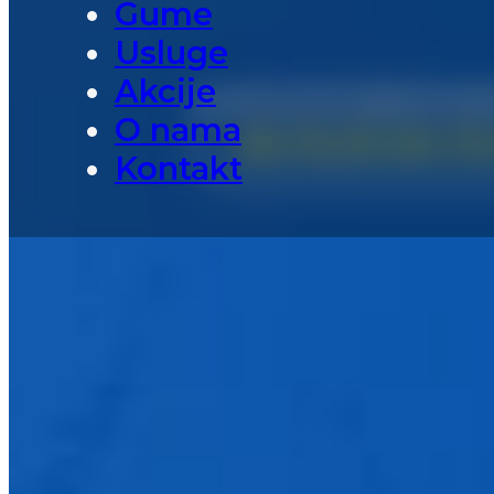
Gume
Usluge
Akcije
Povrat novca do 150KM pri ku
O nama
OD 15.03 DO 15
Kontakt