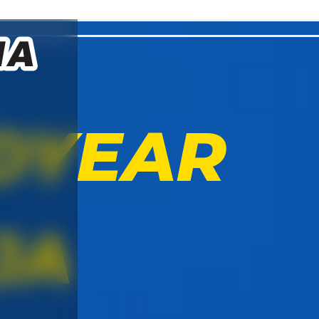
DYEAR
JA