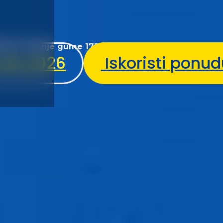
povini 4 ljetnje gume 17" + GOODYEAR EAGLE F1 AS
.05.2026
Iskoristi ponud