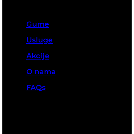
Gume
Usluge
Akcije
O nama
FAQs