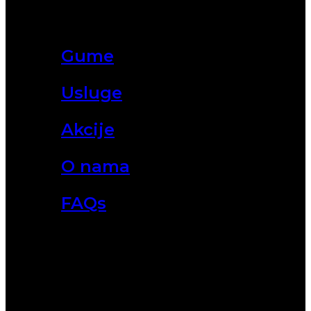
Gume
Usluge
Akcije
O nama
FAQs