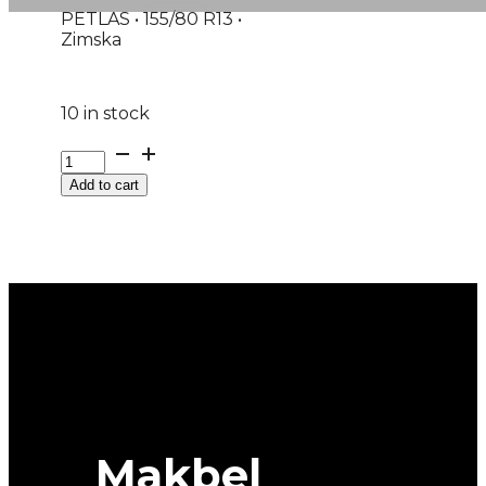
PETLAS • 155/80 R13 •
Zimska
10 in stock
155/80R13
M+S
Add to cart
SNOWMASTER-
2
79T
PETLAS
quantity
Makbel