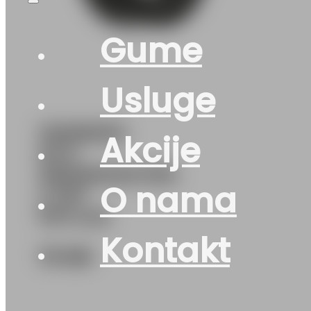
Gume
Usluge
155/80R13
Akcije
M+S
SNOWMASTER-
O nama
2 79T
PETLAS
Kontakt
73
KM