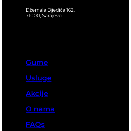
Džemala Bijedića 162,
71000, Sarajevo
Gume
Usluge
Akcije
O nama
FAQs