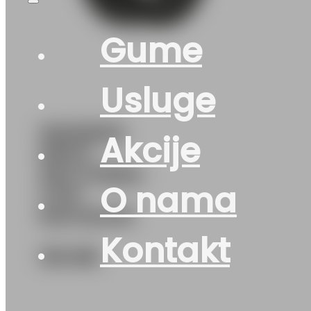
Gume
Usluge
165/65R15
Akcije
MP47-
HECTORRA-
O nama
3 81T
MATADOR
Kontakt
132
KM