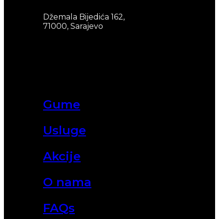
Džemala Bijedića 162,
71000, Sarajevo
Gume
Usluge
Akcije
O nama
FAQs