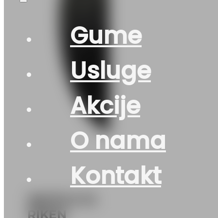
Gume
Usluge
Akcije
O nama
Kontakt
165/70 R 13
RIKEN