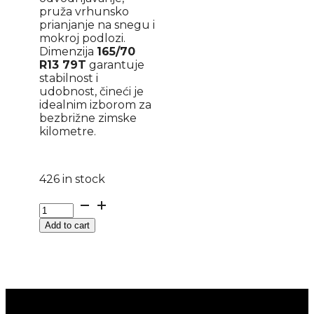
pruža vrhunsko
prianjanje na snegu i
mokroj podlozi.
Dimenzija
165/70
R13 79T
garantuje
stabilnost i
udobnost, čineći je
idealnim izborom za
bezbrižne zimske
kilometre.
426 in stock
165/70
R
Add to cart
13
RIKEN
SNOWTIME
B2
79T
RIKEN
quantity