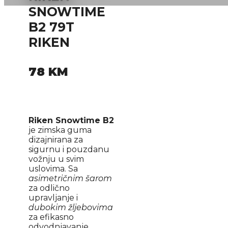
SNOWTIME
B2 79T
RIKEN
78
KM
Riken Snowtime B2
je zimska guma
dizajnirana za
sigurnu i pouzdanu
vožnju u svim
uslovima. Sa
asimetričnim šarom
za odlično
upravljanje i
dubokim žljebovima
za efikasno
odvodnjavanje,