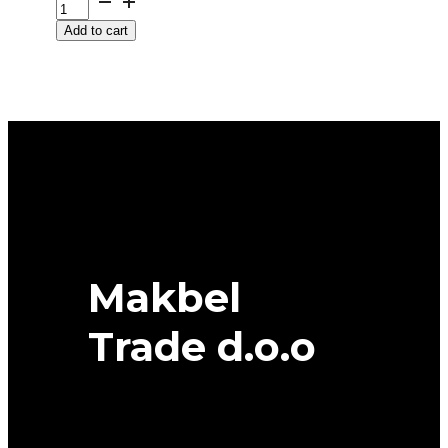
R
Add to cart
14
ENERGY
SAVER+
82T
MICHELIN
quantity
Makbel
Trade d.o.o