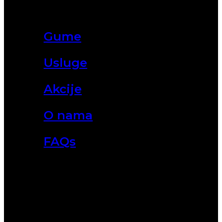
Gume
Usluge
Akcije
O nama
FAQs