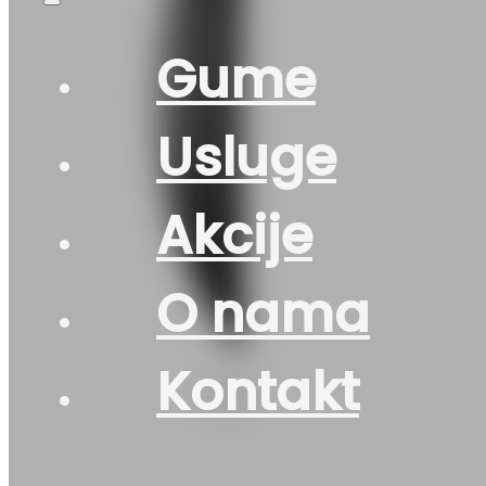
Gume
Usluge
Akcije
O nama
Kontakt