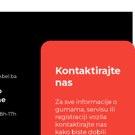
Kontaktirajte
bel.ba
nas
o
me
Za sve informacije o
gumama, servisu ili
 8h-17h
registraciji vozila
kontaktirajte nas
kako biste dobili