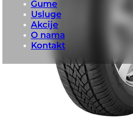
Gume
Usluge
Akcije
O nama
Kontakt