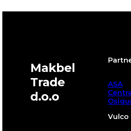
2
84T
DUNLOP
quantity
Partne
Makbel
Trade
ASA
Centra
d.o.o
Osigu
Vulco 