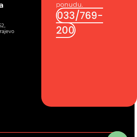
a
ponudu.
033/769-
62,
200
rajevo