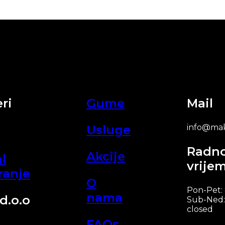
ri
Gume
Mail
Usluge
info@mak
Radn
Akcije
l
vrije
ranje
O
Pon-Pet:
nama
d.o.o
Sub-Ned:
closed
FAQs