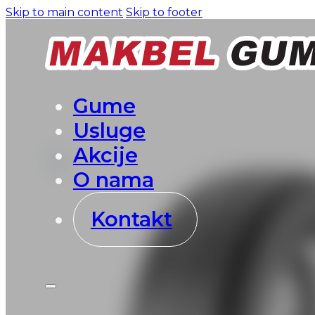
Skip to main content
Skip to footer
Gume
Usluge
Akcije
O nama
Kontakt