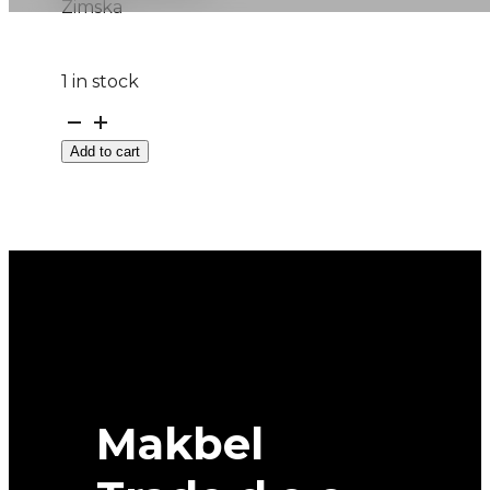
Zimska
1 in stock
175/65R14
M+S
Add to cart
ESKIMO-
S3
82T
SAVA
quantity
Makbel