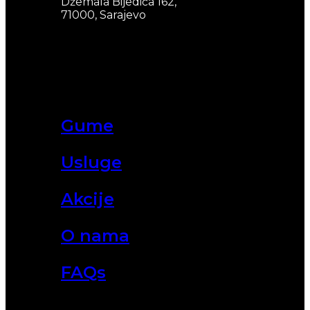
Džemala Bijedića 162,
71000, Sarajevo
Gume
Usluge
Akcije
O nama
FAQs