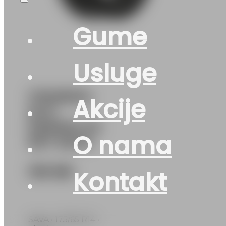
Gume
Usluge
175/65R14
Akcije
M+S
ESKIMO-S3
O nama
82T SAVA
100
KM
Kontakt
SAVA • 175/65 R14 •