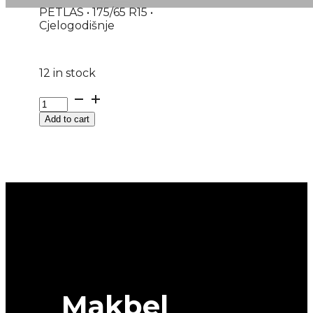
PETLAS • 175/65 R15 •
Cjelogodišnje
12 in stock
175/65R15
M+S
Add to cart
MULTI-
ACTION-
PT565
84H
PETLAS
quantity
Makbel