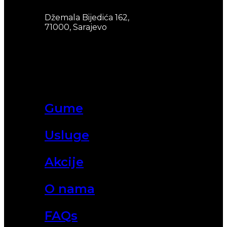
Džemala Bijedića 162,
71000, Sarajevo
Gume
Usluge
Akcije
O nama
FAQs