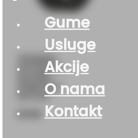
Gume
Usluge
175/65R15
Akcije
M+S MULTI-
ACTION-
O nama
PT565 84H
PETLAS
Kontakt
99
KM