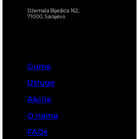
Džemala Bijedića 162,
71000, Sarajevo
Gume
Usluge
Akcije
O nama
FAQs