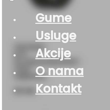
Gume
Usluge
175/70R14
Akcije
M+S
ALLSEASONEXPERT-
O nama
2 84T
UNIROYAL
Kontakt
157
KM