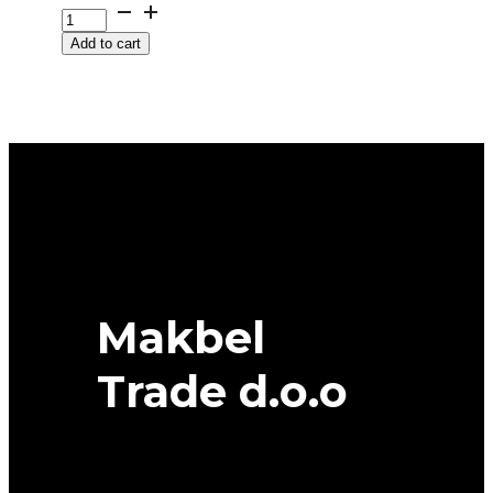
185/55
R
Add to cart
15
KR.
MONTERO
3
82T
FULDA
quantity
Makbel
Trade d.o.o