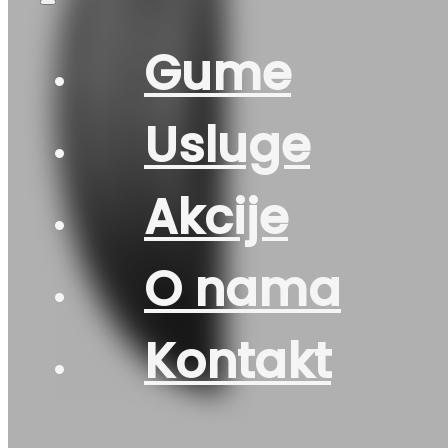
Gume
Usluge
Akcije
O nama
Kontakt