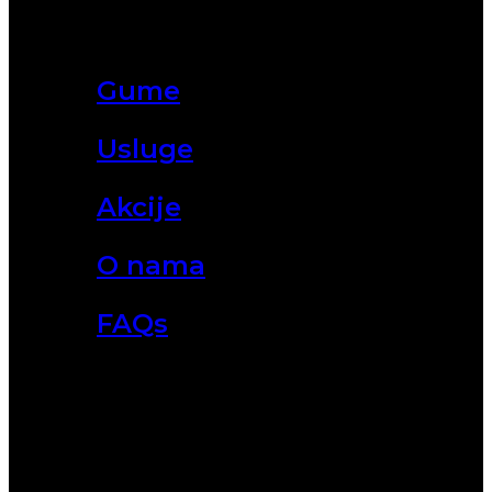
Gume
Usluge
Akcije
O nama
FAQs