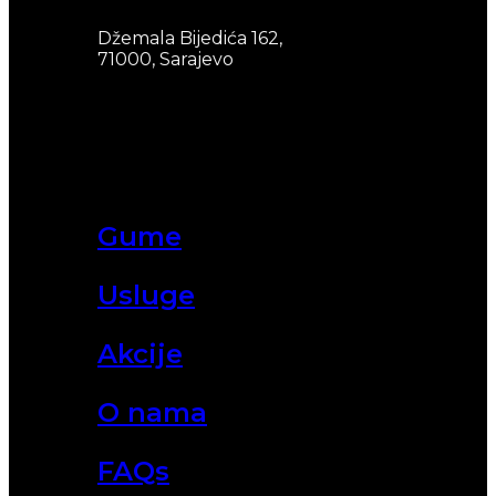
Džemala Bijedića 162,
71000, Sarajevo
Gume
Usluge
Akcije
O nama
FAQs