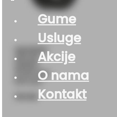
Gume
Usluge
185/55R16
Akcije
VELOX-
SPORT-
O nama
PT741 87H
PETLAS
Kontakt
103
KM