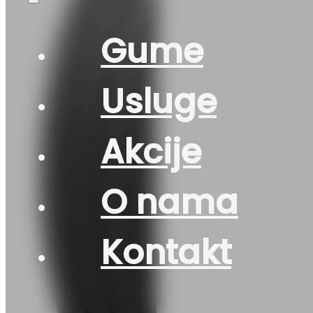
Gume
Usluge
Akcije
O nama
Kontakt