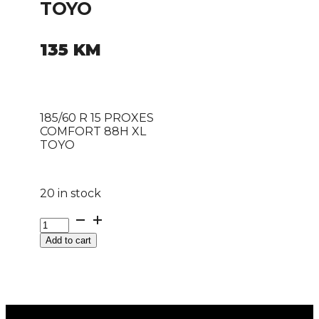
TOYO
135
KM
185/60 R 15 PROXES
COMFORT 88H XL
TOYO
20 in stock
185/60
R
Add to cart
15
PROXES
COMFORT
88H
XL
TOYO