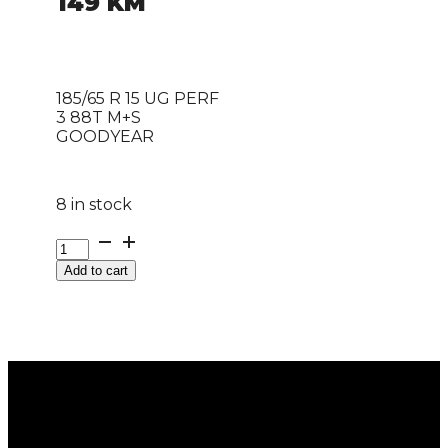
149
KM
185/65 R 15 UG PERF
3 88T M+S
GOODYEAR
8 in stock
185/65
R
Add to cart
15
UG
PERF
3
88T
M+S
GOODYEAR
quantity