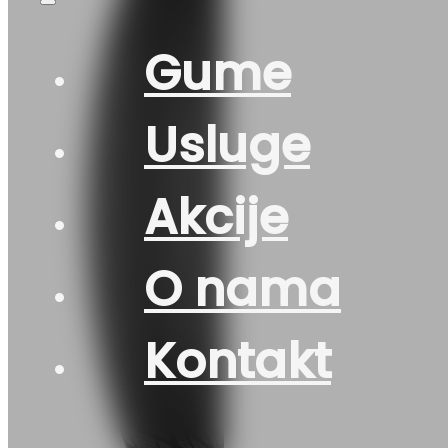
Gume
Usluge
Akcije
O nama
Kontakt