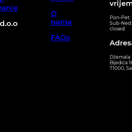
vrije
ranje
O
Pon-Pet:
nama
d.o.o
Sub-Ned:
closed
FAQs
Adres
Džemala
Bijedića 1
71000, Sa