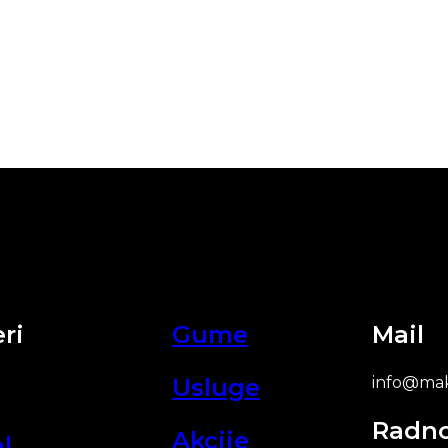
ri
Gume
Mail
Usluge
info@mak
Radn
Akcije
l