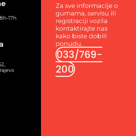
me
Za sve informacije o
gumama, servisu ili
 8h-17h
registraciji vozila
kontaktirajte nas
kako biste dobili
a
ponudu.
033/769-
62,
200
rajevo