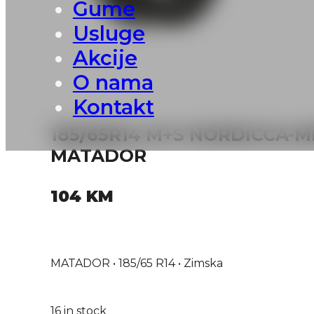
Gume
Usluge
Akcije
O nama
Kontakt
185/65R14 M+S NORDICCA-M
MATADOR
104
KM
MATADOR • 185/65 R14 • Zimska
16 in stock