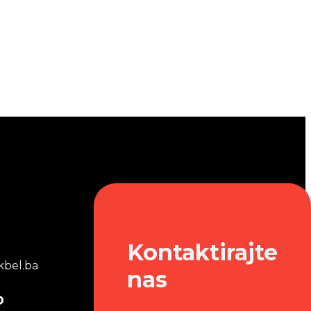
Kontaktirajte
bel.ba
nas
o