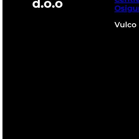
d.o.o
Osigu
Vulco 