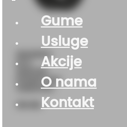
Gume
Usluge
185/65R14
Akcije
M+S
WINTER-
O nama
EXPERT 86T
UNIROYAL
Kontakt
130
KM