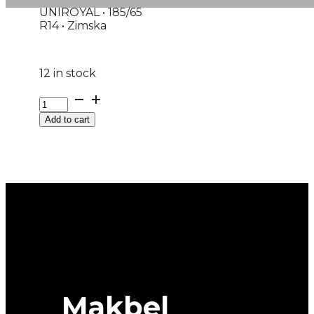
UNIROYAL • 185/65
R14 • Zimska
12 in stock
185/65R14
M+S
Add to cart
WINTER-
EXPERT
86T
UNIROYAL
quantity
Makbel