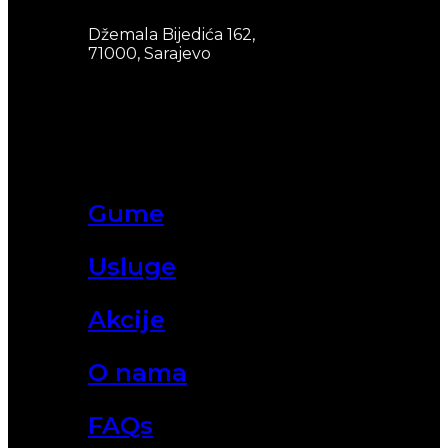
Džemala Bijedića 162,
71000, Sarajevo
Gume
Usluge
Akcije
O nama
FAQs