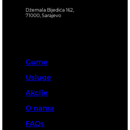
Džemala Bijedića 162,
71000, Sarajevo
Gume
Usluge
Akcije
O nama
FAQs