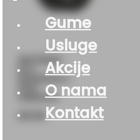
Gume
Usluge
185/75R16C
Akcije
M+S
SNOWMAX-3
O nama
104R
UNIROYAL
Kontakt
225
KM