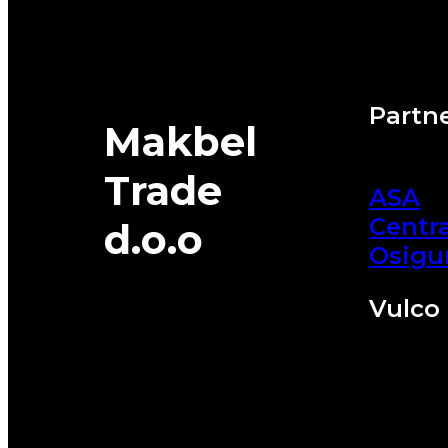
Partne
Makbel
Trade
ASA
Centra
d.o.o
Osigu
Vulco 