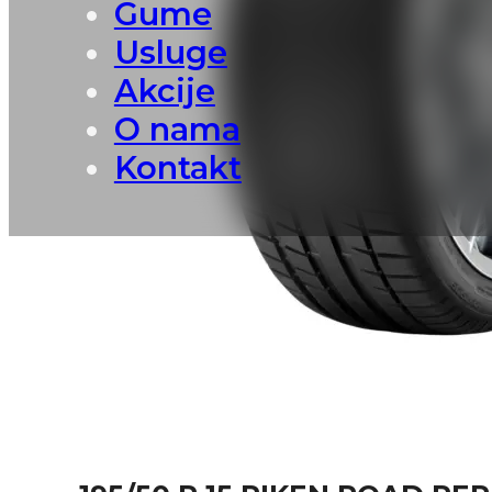
Gume
Usluge
Akcije
O nama
Kontakt