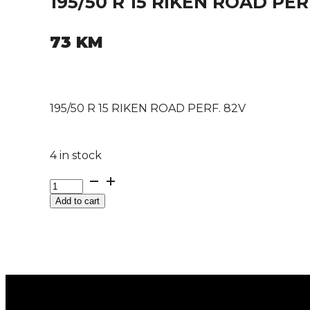
195/50 R 15 RIKEN ROAD PER
73
KM
195/50 R 15 RIKEN ROAD PERF. 82V
4 in stock
195/50
R
Add to cart
15
RIKEN
ROAD
PERF.
82V
quantity