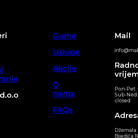
ri
Gume
Mail
Usluge
info@mak
Radn
Akcije
l
vrije
ranje
O
Pon-Pet:
nama
d.o.o
Sub-Ned:
closed
FAQs
Adres
Džemala
Bijedića 1