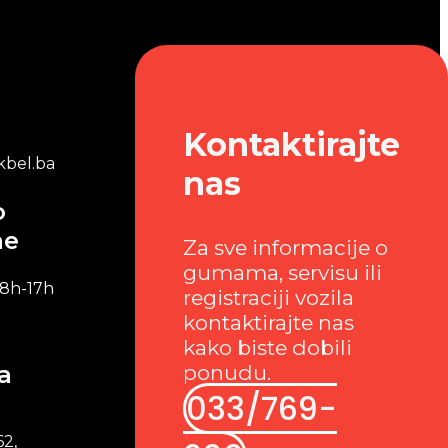
Kontaktirajte
bel.ba
nas
o
me
Za sve informacije o
gumama, servisu ili
 8h-17h
registraciji vozila
kontaktirajte nas
kako biste dobili
a
ponudu.
033/769-
62,