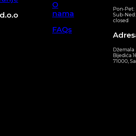
O
Pon-Pet:
nama
d.o.o
Sub-Ned:
closed
FAQs
Adres
Džemala
Bijedića 1
71000, Sa