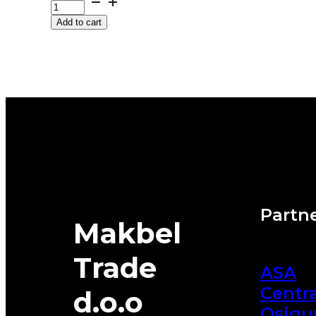
RAINSPORT-
Add to cart
5
82V
UNIROYAL
quantity
Partne
Makbel
Trade
ASA
Centra
d.o.o
Osigu