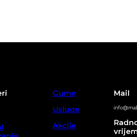
ri
Gume
Mail
Usluge
info@mak
Radn
Akcije
l
vrije
ranje