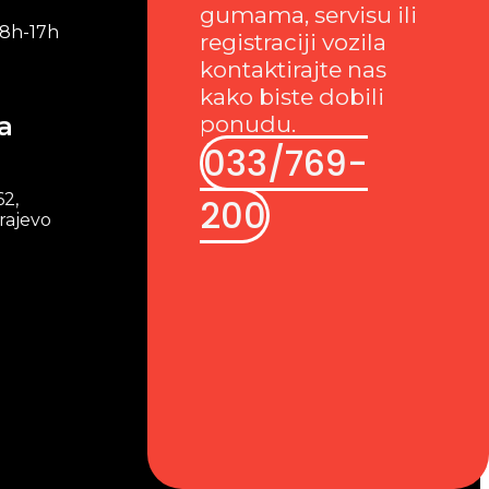
gumama, servisu ili
 8h-17h
registraciji vozila
kontaktirajte nas
kako biste dobili
a
ponudu.
033/769-
62,
200
rajevo