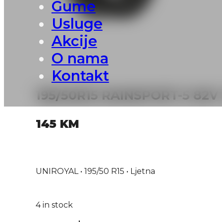
Gume
Usluge
Akcije
O nama
Kontakt
195/50R15 RAINSPORT-5 82
145
KM
UNIROYAL • 195/50 R15 • Ljetna
4 in stock
195/50R15