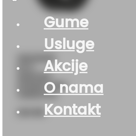
Gume
Usluge
195/50R16
Akcije
M+S
WINTER-
O nama
EXPERT 88H
UNIROYAL
Kontakt
245
KM