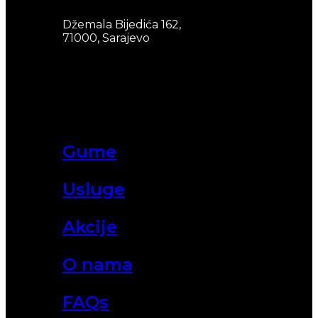
Džemala Bijedića 162,
71000, Sarajevo
Gume
Usluge
Akcije
O nama
FAQs