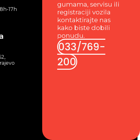
gumama, servisu ili
 8h-17h
registraciji vozila
kontaktirajte nas
kako biste dobili
a
ponudu.
033/769-
62,
200
rajevo