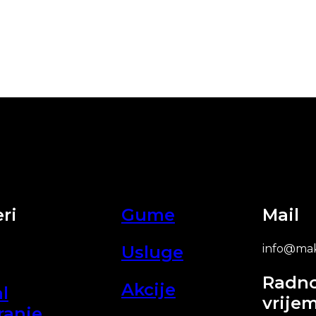
ri
Gume
Mail
Usluge
info@mak
Radn
Akcije
l
vrije
ranje