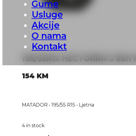
Gume
Usluge
Akcije
O nama
Kontakt
195/55R15 HECTORRA-5 85
154
KM
MATADOR • 195/55 R15 • Ljetna
4 in stock
195/55R15