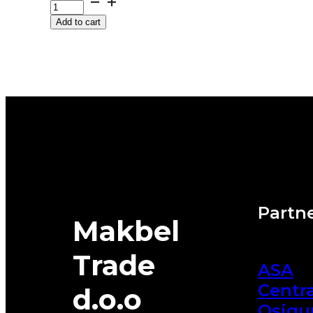
HECTORRA-
Add to cart
5
85H
MATADOR
quantity
Partne
Makbel
Trade
ASA
Centra
d.o.o
Osigu