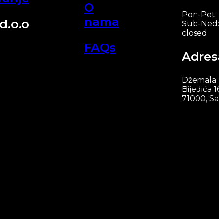
O
Pon-Pet:
nama
d.o.o
Sub-Ned:
closed
FAQs
Adres
Džemala
Bijedića 1
71000, Sa