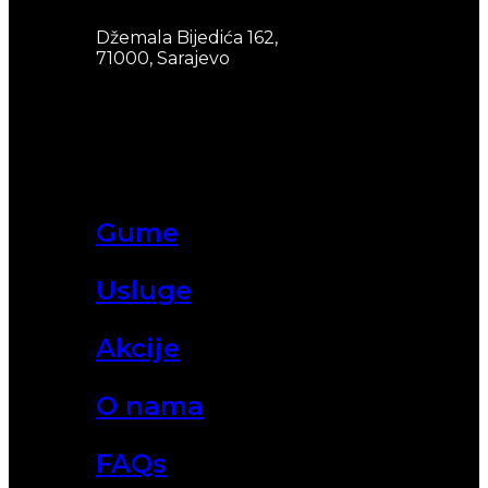
Džemala Bijedića 162,
71000, Sarajevo
Gume
Usluge
Akcije
O nama
FAQs