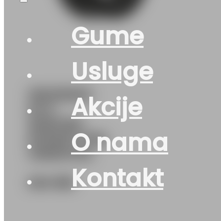
Gume
Usluge
195/55R20
Akcije
M+S
WINTER-
O nama
EXPERT 95H
UNIROYAL
Kontakt
244
KM