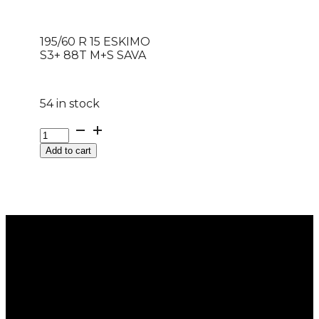
195/60 R 15 ESKIMO
S3+ 88T M+S SAVA
54 in stock
195/60
R
Add to cart
15
ESKIMO
S3+
88T
M+S
SAVA
quantity