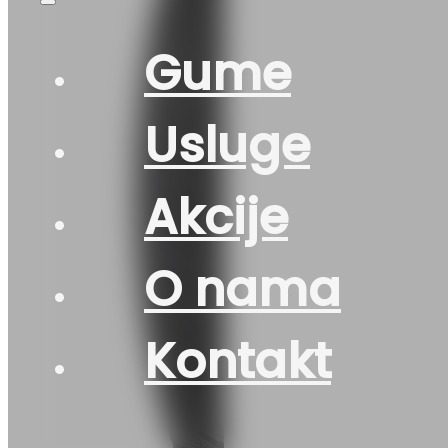
Gume
Usluge
Akcije
O nama
Kontakt