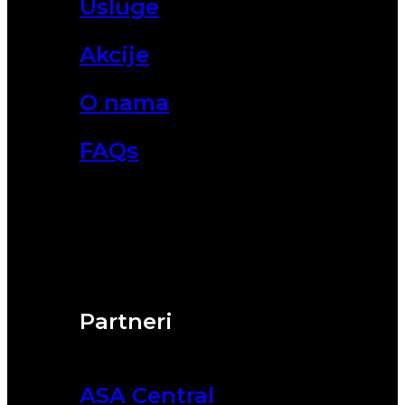
Usluge
Akcije
O nama
FAQs
Partneri
ASA Central