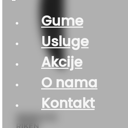
Gume
Usluge
Akcije
O nama
Kontakt
195/60 R 15
RIKEN