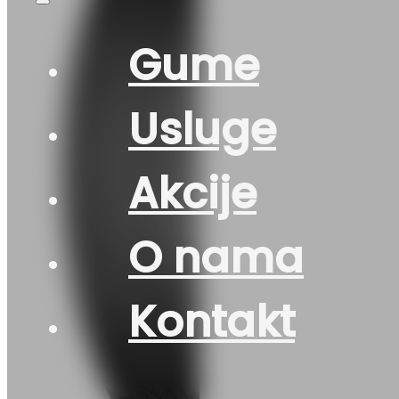
Gume
Usluge
Akcije
O nama
Kontakt