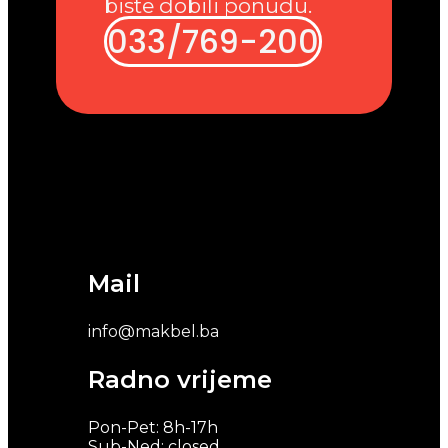
biste dobili ponudu.
033/769-200
Mail
info@makbel.ba
Radno vrijeme
Pon-Pet: 8h-17h
Sub-Ned: closed