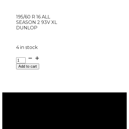
195/60 R 16 ALL
SEASON 2 93V XL
DUNLOP
4 in stock
195/60
R
Add to cart
16
ALL
SEASON
2
93V
XL
DUNLOP
quantity