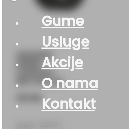
Gume
Usluge
195/60R15
Akcije
PRIME-
COMFORT
O nama
88V PETLAS
103
KM
Kontakt
PETLAS • 195/60 R15 •