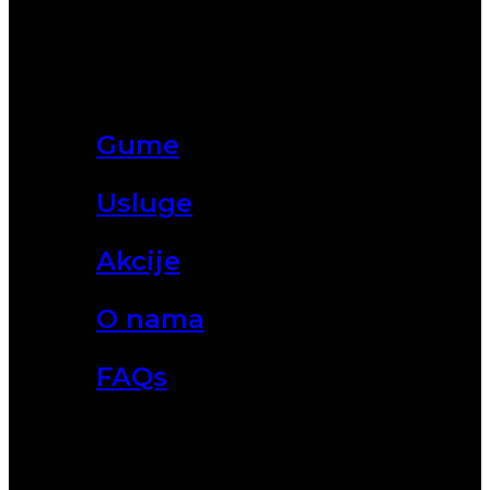
Gume
Usluge
Akcije
O nama
FAQs