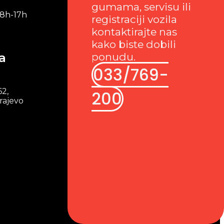
gumama, servisu ili
 8h-17h
registraciji vozila
kontaktirajte nas
kako biste dobili
a
ponudu.
033/769-
62,
200
rajevo