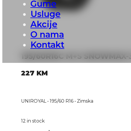
Gume
Usluge
Akcije
O nama
Kontakt
195/60R16C M+S SNOWMAX-
227
KM
UNIROYAL • 195/60 R16 • Zimska
12 in stock
195/60R16C