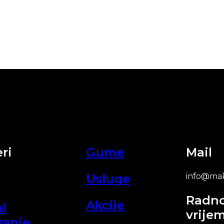
ri
Gume
Mail
Usluge
info@mak
Radn
Akcije
l
vrije
ranje