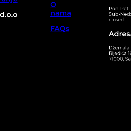
O
Pon-Pet:
nama
d.o.o
Sub-Ned:
closed
FAQs
Adres
Džemala
Bijedića 1
71000, Sa