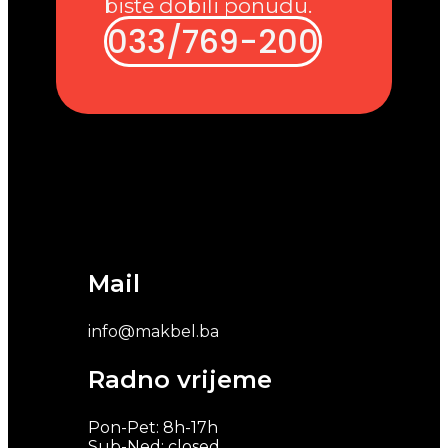
biste dobili ponudu.
033/769-200
Mail
info@makbel.ba
Radno vrijeme
Pon-Pet: 8h-17h
Sub-Ned: closed