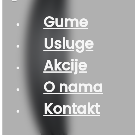
Gume
Usluge
Akcije
O nama
Kontakt