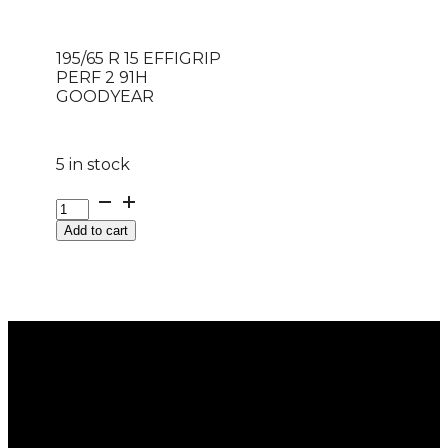
195/65 R 15 EFFIGRIP
PERF 2 91H
GOODYEAR
5 in stock
195/65
R
Add to cart
15
EFFIGRIP
PERF
2
91H
GOODYEAR
quantity