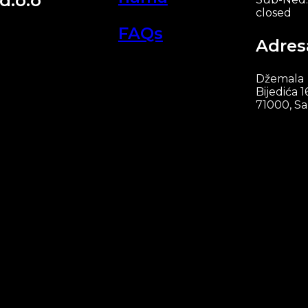
d.o.o
closed
FAQs
Adres
Džemala
Bijedića 1
71000, Sa