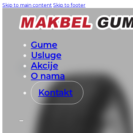
Skip to main content
Skip to footer
Gume
Usluge
Akcije
O nama
Kontakt