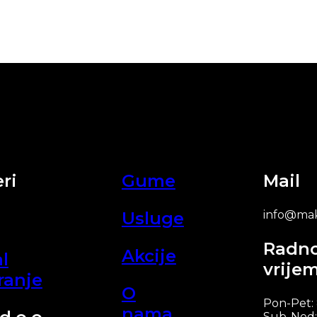
ri
Gume
Mail
Usluge
info@mak
Radn
Akcije
l
vrije
ranje
O
Pon-Pet:
nama
Sub-Ned: