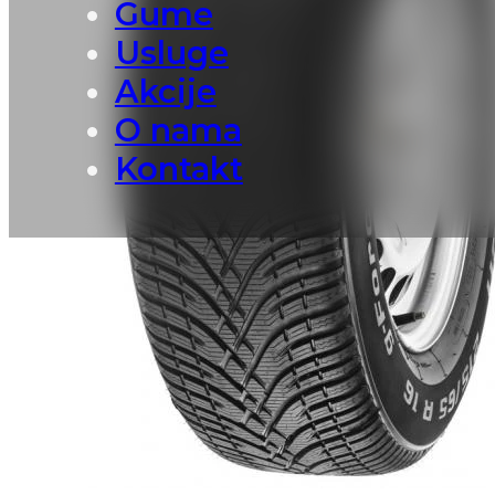
Gume
Usluge
Akcije
O nama
Kontakt