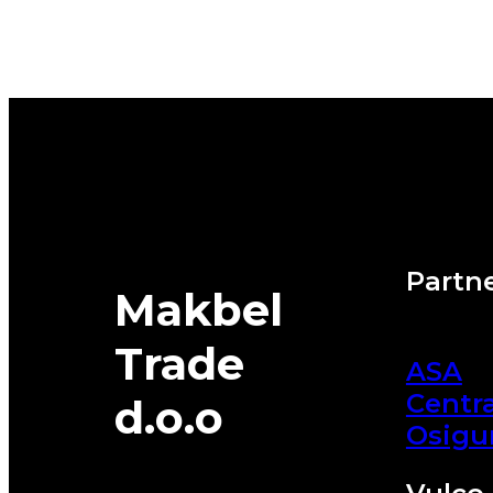
G-
FORCE
WINTER
2
91H
BFGOODRICH
quantity
Partne
Makbel
Trade
ASA
Centra
d.o.o
Osigu