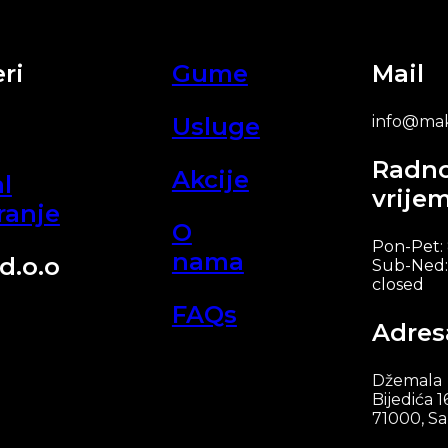
ri
Gume
Mail
Usluge
info@mak
Radn
Akcije
l
vrije
ranje
O
Pon-Pet:
nama
d.o.o
Sub-Ned:
closed
FAQs
Adres
Džemala
Bijedića 1
71000, Sa