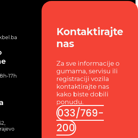
Kontaktirajte
bel.ba
nas
o
me
Za sve informacije o
gumama, servisu ili
 8h-17h
registraciji vozila
kontaktirajte nas
kako biste dobili
a
ponudu.
033/769-
62,
200
rajevo