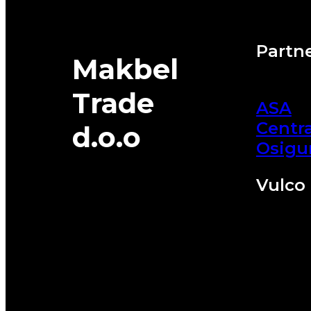
Partne
Makbel
Trade
ASA
Centra
d.o.o
Osigu
Vulco 