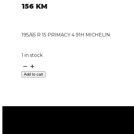
156
KM
195/65 R 15 PRIMACY 4 91H MICHELIN
1 in stock
195/65
R
Add to cart
15
PRIMACY
4
91H
MICHELIN
quantity