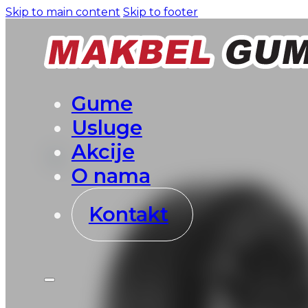
Skip to main content
Skip to footer
Gume
Usluge
Akcije
O nama
Kontakt