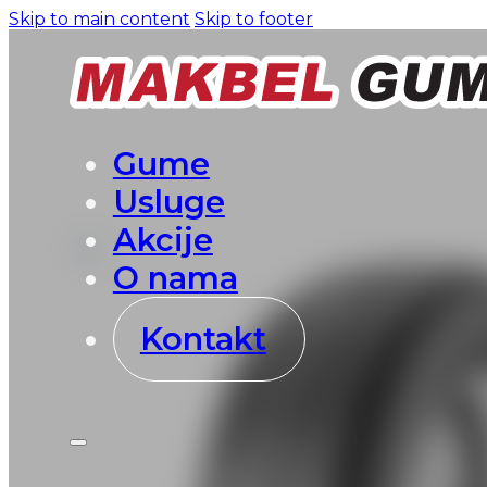
Skip to main content
Skip to footer
Gume
Usluge
Akcije
O nama
Kontakt