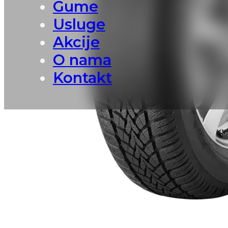
Gume
Usluge
Akcije
O nama
Kontakt