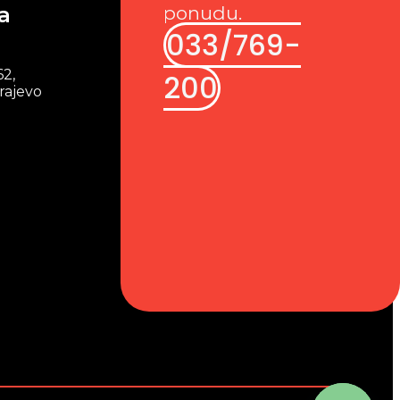
a
ponudu.
033/769-
62,
200
rajevo