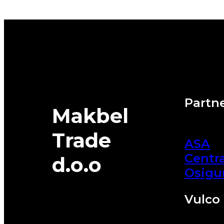
95T
XL
DUNLOP
quantity
Partne
Makbel
Trade
ASA
Centra
d.o.o
Osigu
Vulco 