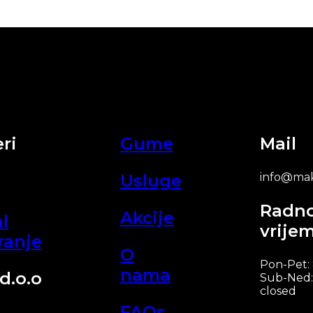
ri
Gume
Mail
Usluge
info@mak
Radn
Akcije
l
vrije
ranje
O
Pon-Pet:
nama
d.o.o
Sub-Ned:
closed
FAQs