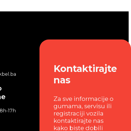
Kontaktirajte
bel.ba
nas
o
me
Za sve informacije o
gumama, servisu ili
 8h-17h
registraciji vozila
kontaktirajte nas
kako biste dobili