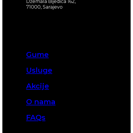
Džemala Bijedića 162,
71000, Sarajevo
Gume
Usluge
Akcije
O nama
FAQs