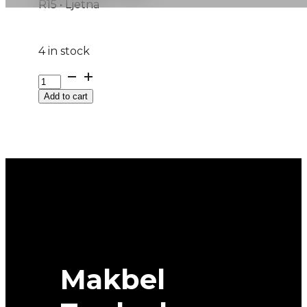
R15 • Ljetna
4 in stock
195/65R15
ROADHAWK
Add to cart
91H
FIRESTONE
quantity
Makbel