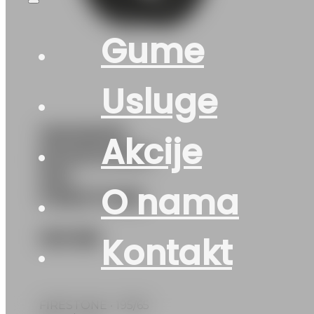
Gume
Usluge
195/65R15
Akcije
ROADHAWK
91H
O nama
FIRESTONE
123
KM
Kontakt
FIRESTONE • 195/65