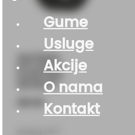
Gume
Usluge
195/70R15C
Akcije
M+S AGILIS-
ALPIN 104R
O nama
MICHELIN
385
KM
Kontakt
MICHELIN • 195/70