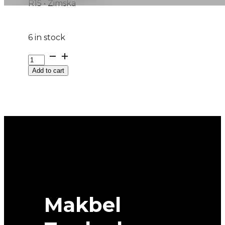
R15 • Zimska
6 in stock
195/70R15C
M+S
Add to cart
AGILIS-
ALPIN
104R
MICHELIN
quantity
Makbel