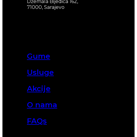
Džemala Bijedića 162,
71000, Sarajevo
Gume
Usluge
Akcije
O nama
FAQs