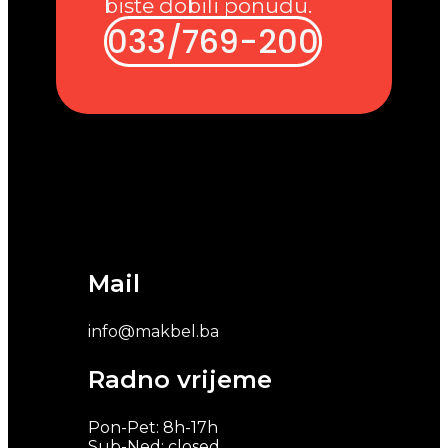
biste dobili ponudu.
033/769-200
Mail
info@makbel.ba
Radno vrijeme
Pon-Pet: 8h-17h
Sub-Ned: closed