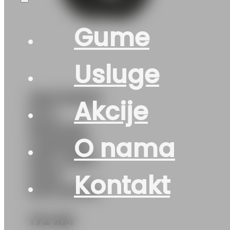
Gume
Usluge
195/70R15C
Akcije
M+S
MPS400-
O nama
VARIANT-
AW-2 8PR
104R
Kontakt
MATADOR
172
KM