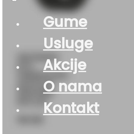
Gume
Usluge
195/75R16C
Akcije
M+S
VANMASTER-
O nama
A/S-PLUS
107R 8PR
PETLAS
Kontakt
192
KM