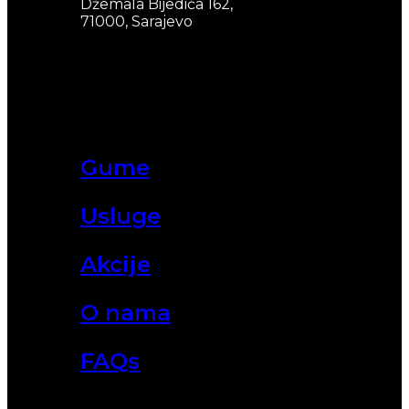
Džemala Bijedića 162,
71000, Sarajevo
Gume
Usluge
Akcije
O nama
FAQs