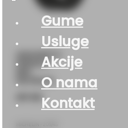
Gume
Usluge
205/45R17 E-
Akcije
PRIMACY
88H
O nama
MICHELIN
257
KM
Kontakt
MICHELIN • 205/45