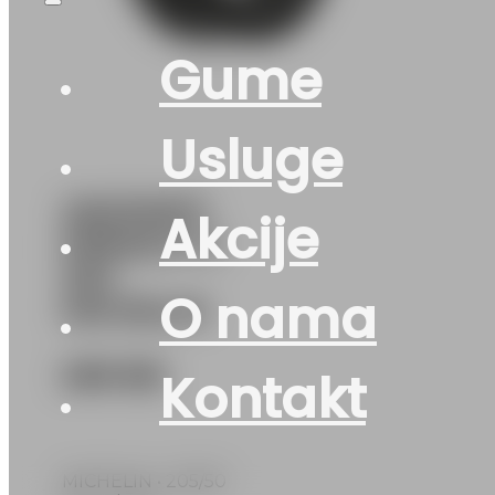
Gume
Usluge
205/50R17
Akcije
PRIMACY-5
93V
O nama
MICHELIN
269
KM
Kontakt
MICHELIN • 205/50