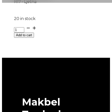
R17 • Ljetna
20 in stock
205/50R17
PRIMACY-
Add to cart
5
93V
MICHELIN
quantity
Makbel