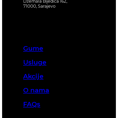
Džemala Bijedića 162,
71000, Sarajevo
Gume
Usluge
Akcije
O nama
FAQs