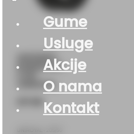
Gume
Usluge
205/50R17
Akcije
RAINSPORT-
5 93Y
O nama
UNIROYAL
217
KM
Kontakt
UNIROYAL • 205/50