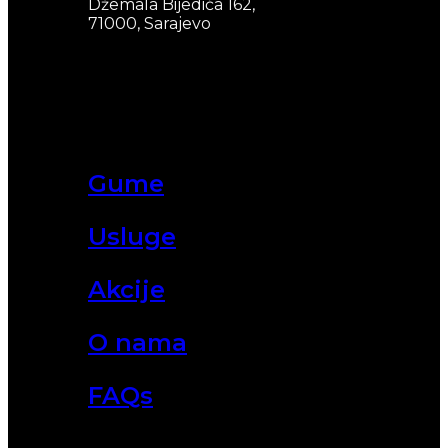
Džemala Bijedića 162,
71000, Sarajevo
Gume
Usluge
Akcije
O nama
FAQs