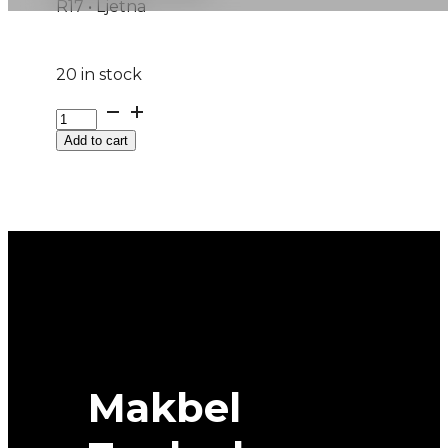
R17 • Ljetna
20 in stock
205/50R17
RAINSPORT-
Add to cart
5
93Y
UNIROYAL
quantity
Makbel