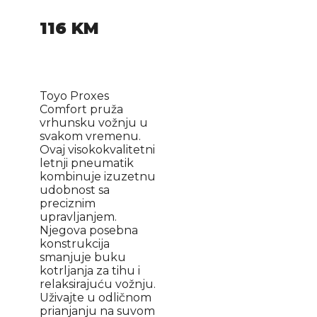
116
KM
Toyo Proxes
Comfort pruža
vrhunsku vožnju u
svakom vremenu.
Ovaj visokokvalitetni
letnji pneumatik
kombinuje izuzetnu
udobnost sa
preciznim
upravljanjem.
Njegova posebna
konstrukcija
smanjuje buku
kotrljanja za tihu i
relaksirajuću vožnju.
Uživajte u odličnom
prianjanju na suvom