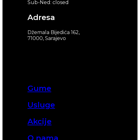
Sub-Ned: closed
Adresa
Džemala Bijedića 162,
71000, Sarajevo
Gume
Usluge
Akcije
O nama