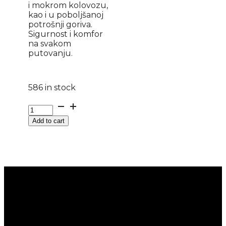
i mokrom kolovozu,
kao i u poboljšanoj
potrošnji goriva.
Sigurnost i komfor
na svakom
putovanju.
586 in stock
205/55
R
Add to cart
16
PROXES
COMFORT
91H
TOYO
quantity