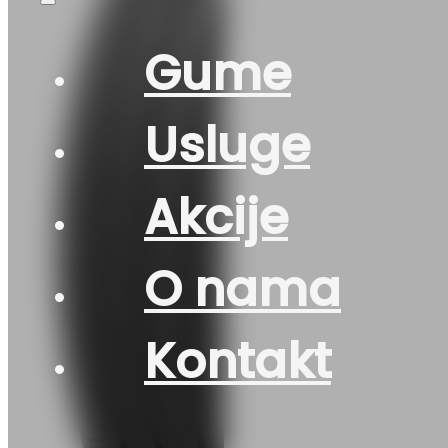
Gume
Usluge
Akcije
O nama
Kontakt