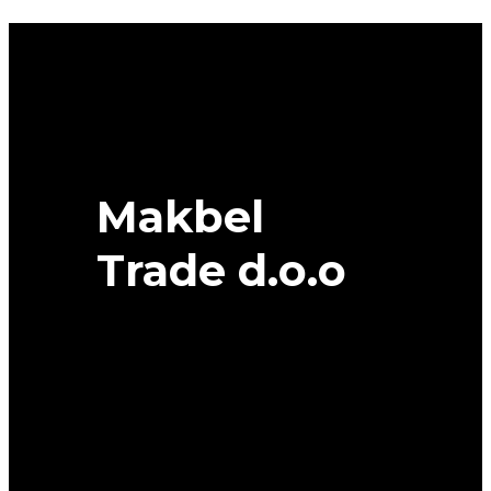
XL
RIKEN
quantity
Makbel
Trade d.o.o