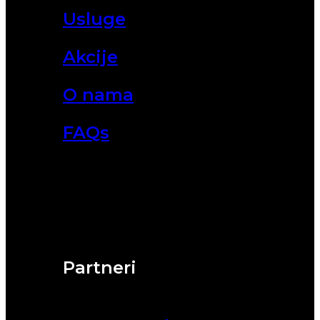
Usluge
Akcije
O nama
FAQs
Partneri