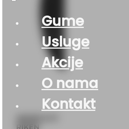
Gume
Usluge
Akcije
O nama
Kontakt
205/55 R 17
RIKEN