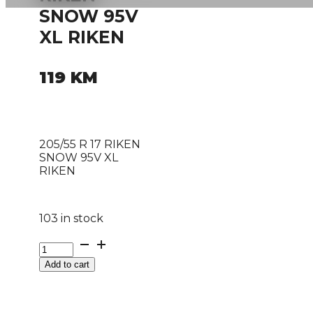
SNOW 95V
XL RIKEN
119
KM
205/55 R 17 RIKEN
SNOW 95V XL
RIKEN
103 in stock
205/55
R
Add to cart
17
RIKEN
SNOW
95V