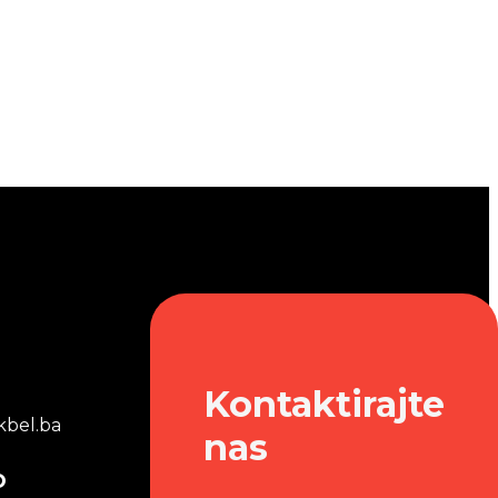
Kontaktirajte
bel.ba
nas
o