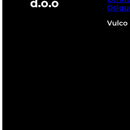
d.o.o
Osigu
Vulco 