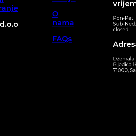
vrije
ranje
O
Pon-Pet:
nama
d.o.o
Sub-Ned:
closed
FAQs
Adres
Džemala
Bijedića 1
71000, Sa