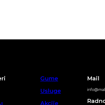
ri
Gume
Mail
Usluge
info@mak
Radn
Akcije
l