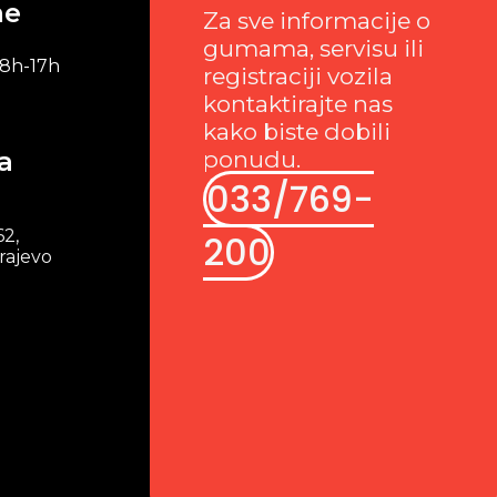
me
Za sve informacije o
gumama, servisu ili
 8h-17h
registraciji vozila
kontaktirajte nas
kako biste dobili
a
ponudu.
033/769-
62,
200
rajevo