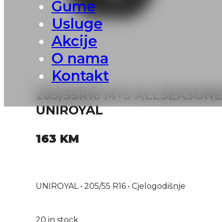
Gume
Usluge
Akcije
O nama
Kontakt
205/55R16 M+S ALLSEASONE
UNIROYAL
163
KM
UNIROYAL • 205/55 R16 • Cjelogodišnje
20 in stock