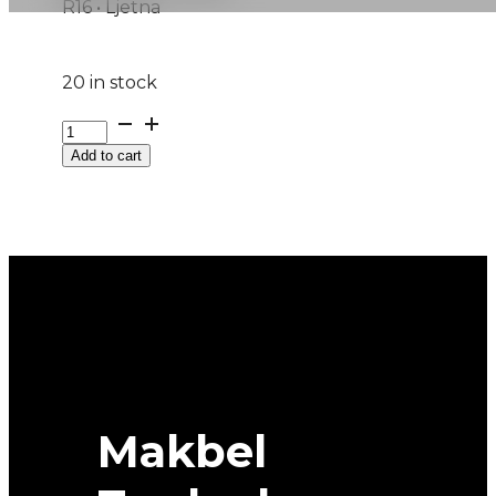
R16 • Ljetna
20 in stock
205/55R16
RAINSPORT-
Add to cart
5
91H
UNIROYAL
quantity
Makbel