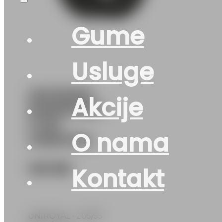
Gume
Usluge
205/55R16
Akcije
RAINSPORT-
5 91H
O nama
UNIROYAL
145
KM
Kontakt
UNIROYAL • 205/55