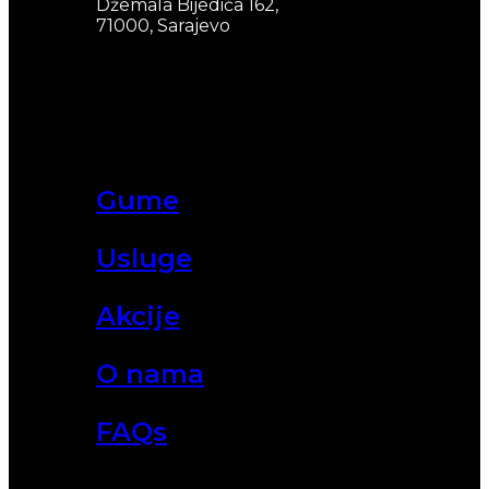
Džemala Bijedića 162,
71000, Sarajevo
Gume
Usluge
Akcije
O nama
FAQs