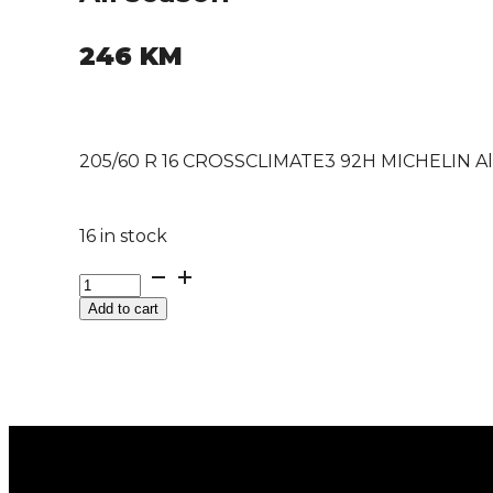
246
KM
205/60 R 16 CROSSCLIMATE3 92H MICHELIN Al
16 in stock
205/60
R
Add to cart
16
CROSSCLIMATE3
92H
MICHELIN
All
season
quantity