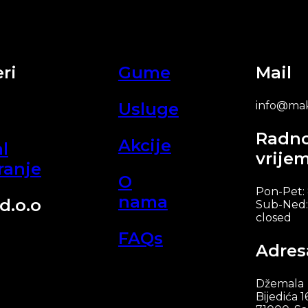
ri
Gume
Mail
Usluge
info@mak
Radn
Akcije
l
vrije
ranje
O
Pon-Pet:
nama
d.o.o
Sub-Ned:
closed
FAQs
Adres
Džemala
Bijedića 1