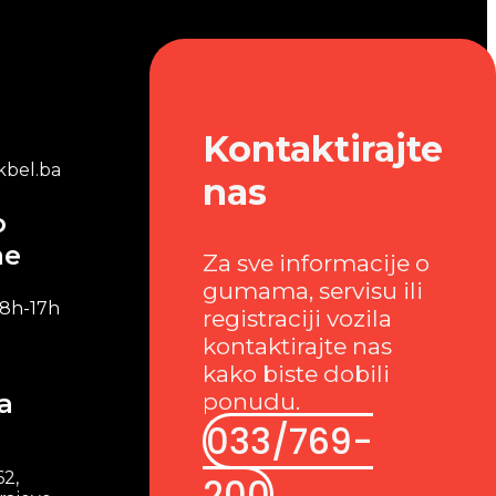
Kontaktirajte
bel.ba
nas
o
me
Za sve informacije o
gumama, servisu ili
 8h-17h
registraciji vozila
kontaktirajte nas
kako biste dobili
a
ponudu.
033/769-
62,
200