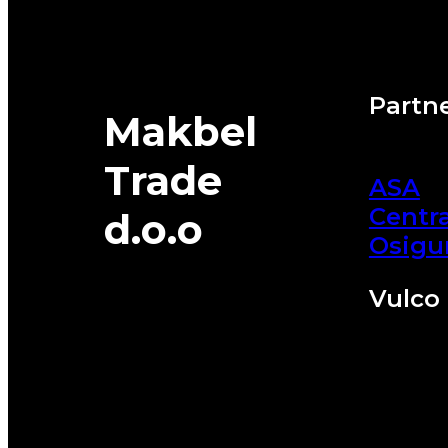
Partne
Makbel
Trade
ASA
Centra
d.o.o
Osigu
Vulco 