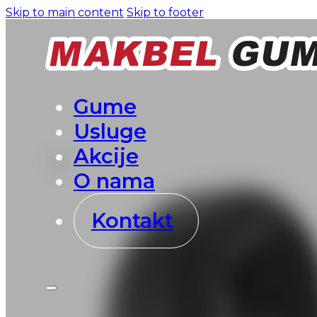
Skip to main content
Skip to footer
Gume
Usluge
Akcije
O nama
Kontakt