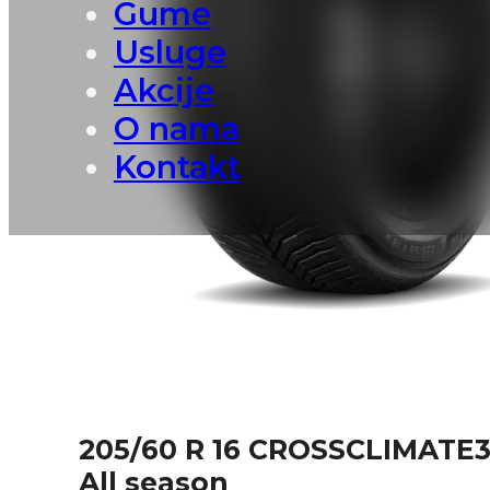
Gume
Usluge
Akcije
O nama
Kontakt
205/60 R 16 CROSSCLIMATE
All season