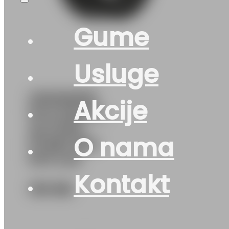
Gume
Usluge
205/60R16
Akcije
M+S MULTI-
ACTION-
O nama
PT565 96V
PETLAS
Kontakt
133
KM