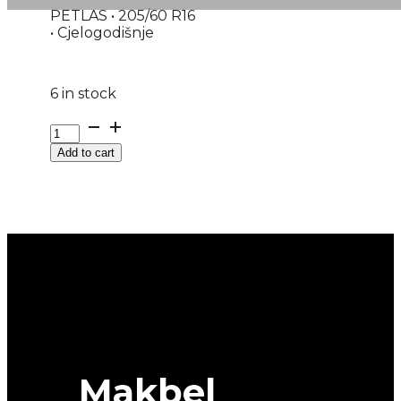
PETLAS • 205/60 R16
• Cjelogodišnje
6 in stock
205/60R16
M+S
Add to cart
MULTI-
ACTION-
PT565
96V
PETLAS
quantity
Makbel