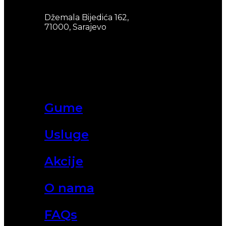
Džemala Bijedića 162,
71000, Sarajevo
Gume
Usluge
Akcije
O nama
FAQs