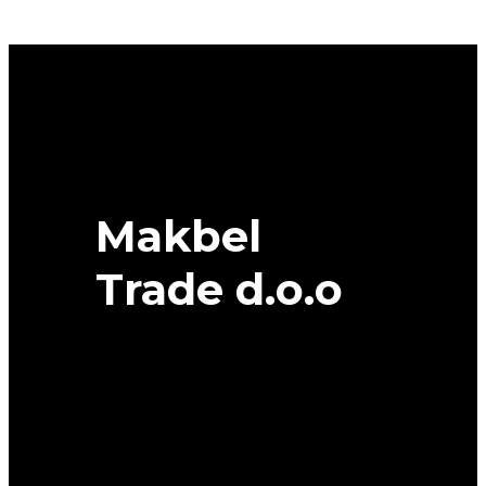
94H
SAVA
quantity
Makbel
Trade d.o.o