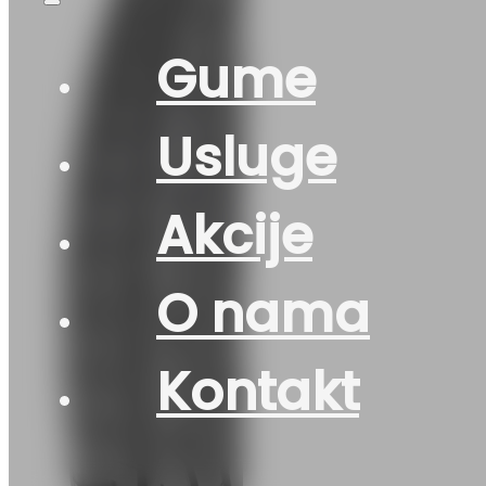
Gume
Usluge
Akcije
O nama
Kontakt