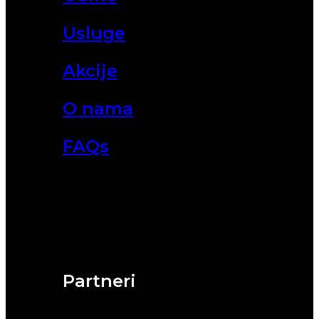
Usluge
Akcije
O nama
FAQs
Partneri