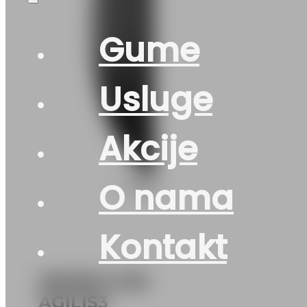
Gume
Usluge
Akcije
O nama
Kontakt
205/65 R 16C
AGILIS3