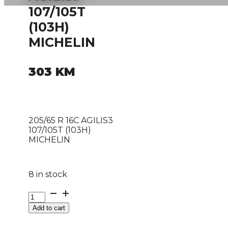
107/105T
(103H)
MICHELIN
303
KM
205/65 R 16C AGILIS3
107/105T (103H)
MICHELIN
8 in stock
205/65
R
Add to cart
16C
AGILIS3