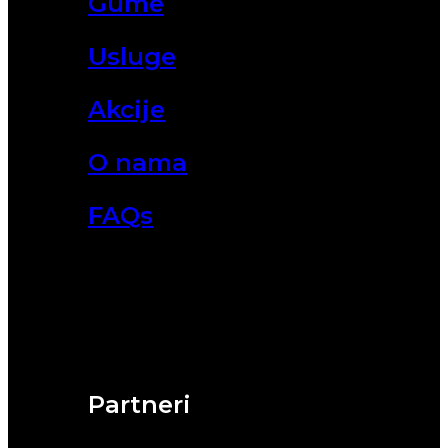
Gume
Usluge
Akcije
O nama
FAQs
Partneri