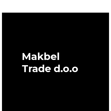
107/105T
(103H)
MICHELIN
quantity
Makbel
Trade d.o.o