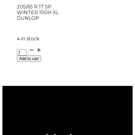
205/65 R 17 SP
WINTER 100H XL
DUNLOP
4 in stock
205/65
R
Add to cart
17
SP
WINTER
100H
XL
DUNLOP
quantity