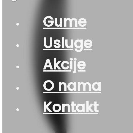
Gume
Usluge
Akcije
O nama
Kontakt