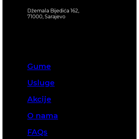
Džemala Bijedića 162,
71000, Sarajevo
Gume
Usluge
Akcije
O nama
FAQs