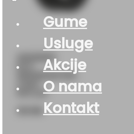
Gume
Usluge
205/65R15
Akcije
M+S
SNOWMASTER-
O nama
2 94H
PETLAS
Kontakt
123
KM