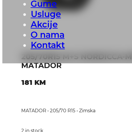
Gume
Usluge
Akcije
O nama
Kontakt
205/70R15 M+S NORDICCA-M
MATADOR
181
KM
MATADOR • 205/70 R15 • Zimska
2 in stock