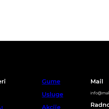
ri
Gume
Mail
Usluge
info@mak
Radn
Akcije
l