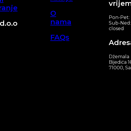
vrije
ranje
O
Pon-Pet:
nama
d.o.o
Sub-Ned:
closed
FAQs
Adres
Džemala
Bijedića 1
71000, Sa