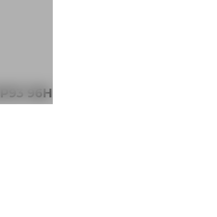
P93 96H