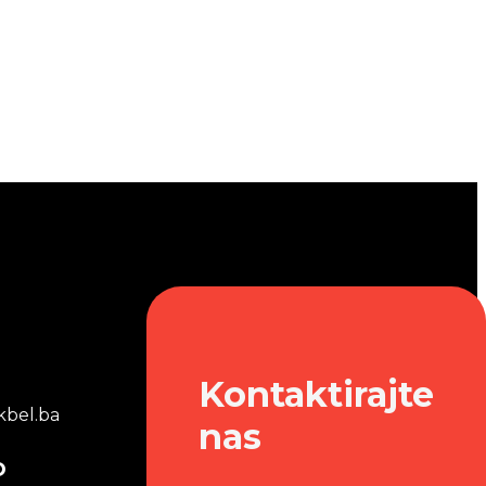
Kontaktirajte
bel.ba
nas
o