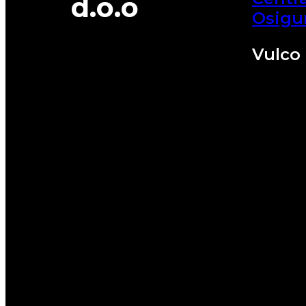
d.o.o
Osigu
Vulco 