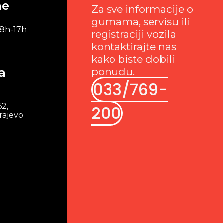
me
Za sve informacije o
gumama, servisu ili
 8h-17h
registraciji vozila
kontaktirajte nas
kako biste dobili
a
ponudu.
033/769-
62,
200
rajevo